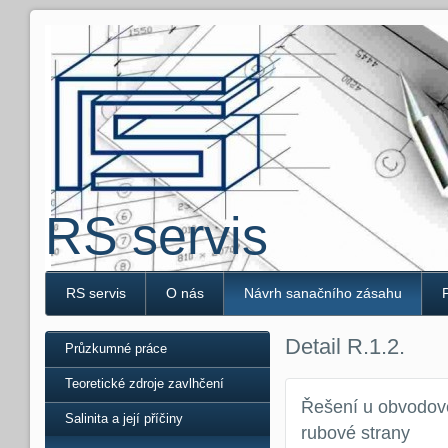
RS servis
RS servis
O nás
Návrh sanačního zásahu
Detail R.1.2.
Průzkumné práce
Teoretické zdroje zavlhčení
Řešení u obvodové
Salinita a její příčiny
rubové strany