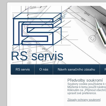
RS servis
RS servis
O nás
Návrh sanačního zásahu
Předvolby soukromí
Soubory cookie používáme k v
Můžeme k tomu použít nástroj
Kliknutím na „Přijmout všechn
upravit své preference.
Zásady ochrany soukromí