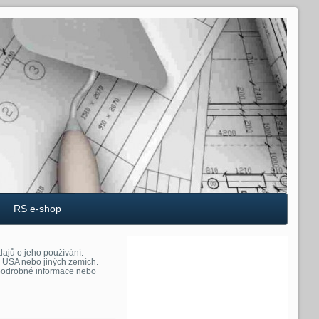
RS e-shop
ajů o jeho používání.
, USA nebo jiných zemích.
t podrobné informace nebo