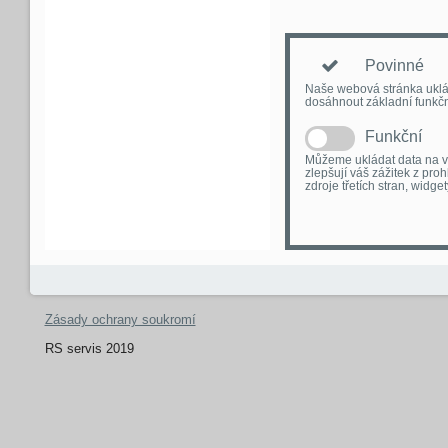
Povinné
Naše webová stránka ukládá
dosáhnout základní funkčno
Funkční
Můžeme ukládat data na va
zlepšují váš zážitek z pro
zdroje třetích stran, widget
Zásady ochrany soukromí
RS servis 2019