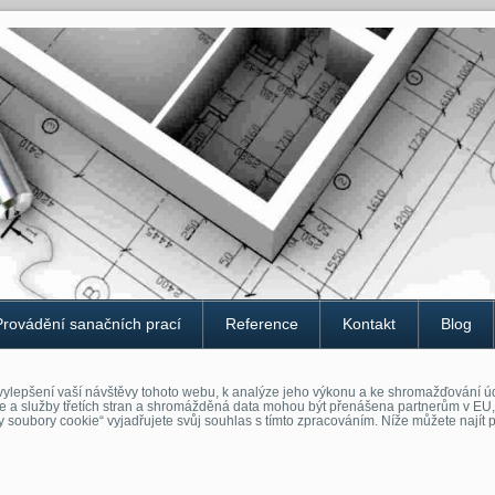
Provádění sanačních prací
Reference
Kontakt
Blog
ylepšení vaší návštěvy tohoto webu, k analýze jeho výkonu a ke shromažďování úd
e a služby třetích stran a shromážděná data mohou být přenášena partnerům v EU
y soubory cookie“ vyjadřujete svůj souhlas s tímto zpracováním. Níže můžete nají