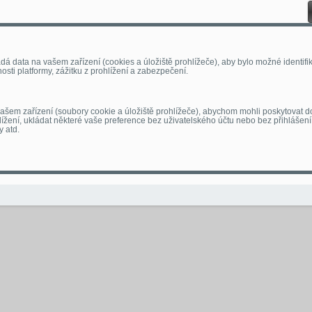
 data na vašem zařízení (cookies a úložiště prohlížeče), aby bylo možné identifiko
sti platformy, zážitku z prohlížení a zabezpečení.
šem zařízení (soubory cookie a úložiště prohlížeče), abychom mohli poskytovat d
hlížení, ukládat některé vaše preference bez uživatelského účtu nebo bez přihlášení
y atd.