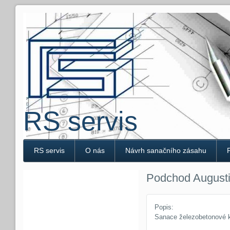
RS servis
RS servis
O nás
Návrh sanačního zásahu
Podchod August
Popis:
Sanace železobetonové ko