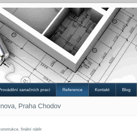
Provádění sanačních prací
Reference
Kontakt
Blog
inova, Praha Chodov
nstrukce, finální nátěr